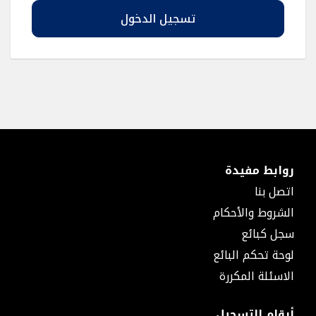
طبقة
فايبر
تسجيل الدخول
منتجات
الأنابيب
اكسسورات
الأنابيب
ملحقات
المواسير
جسور
غطاء
مواسير
روابط مفيدة
فلنجة
ستوب
اتصل بنا
منافذ
الشروط والأحكام
توزيع
سجل كبائع
حرارية
منافذ
لوحة تحكم البائع
توزيع
الاسئلة المكررة
حرارية
مع
قسام
أرقام التسجيل