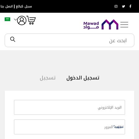
حلول
سجل كبائع
اتصل بنا
المياه
خزانات
المياه
صفايات
المياه
أنظمة
الري
خطي
فلاتر
لى
المياه
لمحتوى
مضخات
تسجيل الدخول
تسجيل
و
غطاسات
السباكة
مواسير
مواسير
حرارية
مواسير
حرارية
نسيت؟
مع