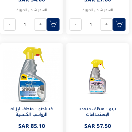
صمام
يدوي
السعر شامل الضريبة
السعر شامل الضريبة
محبس
بسن
-
+
-
+
داخلي
جلبة
جلبة
حراري
جلبة
بسن
داخلي
جلبة
بسن
سداسي
جلبة
ذكر
كوع
بريو - منظف متعدد
فياباجنو - منظف لإزالة
كوع
الإستخدامات
الرواسب الكلسية
جمل
كوع
SAR 57.50
SAR 85.10
حراري