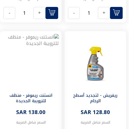
صحية
خلاطات
-
+
-
+
خلاطات
دش
خلاط
مغسلة
خلاط
شطاف
خلاط
مطبخ
مغاسل
مغاسل
معلقة
مغاسل
أرضية
ريفريش - لتجديد أسطح
انستنت ريموفر - منظف
احواض
الرخام
للترويبة الجديدة
مغاسل
مرايا
SAR 128.80
SAR 138.00
الحمام
السعر شامل الضريبة
السعر شامل الضريبة
قواعد