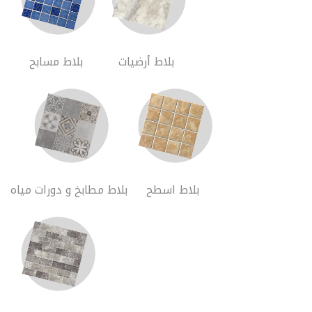
طبقة
فايبر
منتجات
الأنابيب
بلاط أرضيات
بلاط مسابح
اكسسورات
الأنابيب
ملحقات
المواسير
جسور
غطاء
مواسير
فلنجة
ستوب
بلاط اسطح
بلاط مطابخ و دورات مياه
منافذ
توزيع
حرارية
منافذ
توزيع
حرارية
مع
قسام