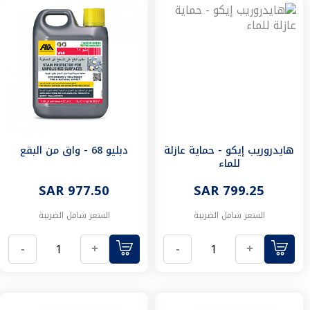
و
معدات
أدوات
يدوية
مفكات
مطارق
زراديات
مفاتيح
ربط
موازين
هايدروريب إيكو - حماية عازلة
دبليو 68 - واق من البقع
حبات
للماء
&
أطقم
SAR 799.25
SAR 977.50
حبات
السعر شامل الضريبة
السعر شامل الضريبة
مبارد
وسنبك
-
+
-
+
وأزاميل
عدد
يدوية
متنوعه