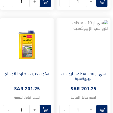
-
+
-
+
كراسي
الحمام
كراسي
معلقة
كراسي
أرضية
مكائن
الطرد
سيفون
أغطية
الكراسي
مستلزمات
تثبيت
سي ار 10 - منظف للرواسب
ستوب ديرت - طارد للأوساخ
الكراسي
الإيبوكسية
شطافات
مسلتزمات
SAR 201.25
SAR 201.25
الادوات
السعر شامل الضريبة
السعر شامل الضريبة
الصحية
منتجات
-
+
-
+
الدفن