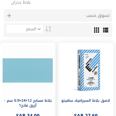
بلاط جدران
شد
وصل
تسوق حسب
قسامات
نقاص
حراري
تحديد
الاتجاه
٢٥
التنازلي
موصل
حراري
محابس
محبس
مدمج
يد
محبس
قاعدة
محبس
نقاص
شد
وصل
لاصق بلاط السيراميك سافيتو
بلاط مسابح 12×24×0.9 سم -
أزرق فاتح1
مع
محبس
SAR 34.00
SAR 27.60