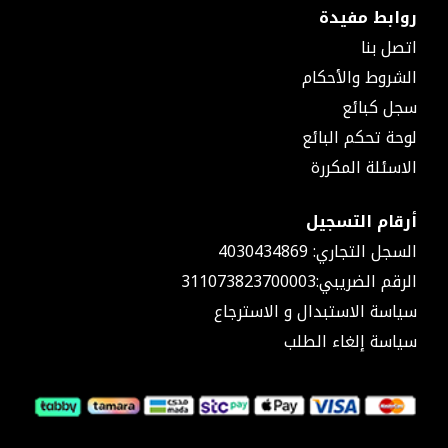
غيار
روابط مفيدة
ماكيتا
اتصل بنا
منفاخ
هواء
الشروط والأحكام
اللوازم
سجل كبائع
الكهربائية
لوحة تحكم البائع
مولدات
كهرباء
الاسئلة المكررة
مولدات
البنزين
أرقام التسجيل
معدات
الحدائق
السجل التجاري: 4030434869
السلامة
الرقم الضريبي:311073823700003
والحماية
سياسة الاستبدال و الاسترجاع
قفازات
نظارات
سياسة إلغاء الطلب
وقاية
الأحذية
الواقية
حماية
الرأس