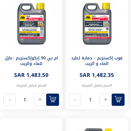
ادوات
القياس
مثبتات
مشبك
مناشير
يدوية
وريش
حلول
اللحام
اكسسوارات
فوب إكستريم - حماية لطرد
ام بي 90 إيكوإكستريم -عازل
الماء و الزيت
للماء والزيت
اللحام
أدوات
SAR 1,483.50
SAR 1,482.35
متنوعة
ادوات
السعر شامل الضريبة
السعر شامل الضريبة
التخزين
معدات
-
+
-
+
ولوازم
الدهانات
معدات
المقاولات
حلول