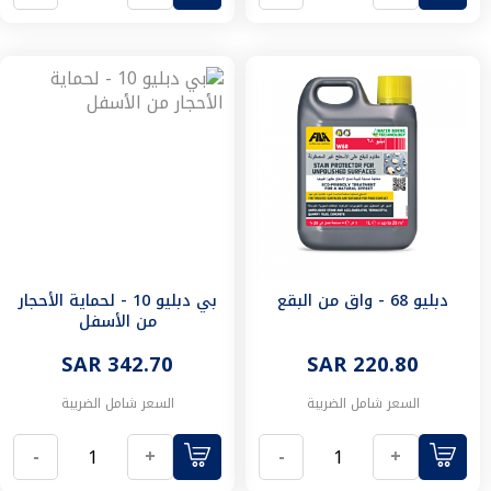
محابس
هرابات
تركيبات
سخانات
اكسسوارات
الحمام
الابواب
اكسسوارات
الابواب
مسكات
كوالين
اقفال
مقابض
دبليو 68 - واق من البقع
بي دبليو 10 - لحماية الأحجار
من الأسفل
ملحقات
اكسسوارات
SAR 342.70
SAR 220.80
الخزائن
والمطابخ
السعر شامل الضريبة
السعر شامل الضريبة
المنزل
الذكي
-
+
-
+
كاميرات