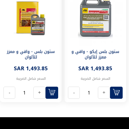
التنظيف
أدوات
كهربائية
جلخ
أدوات
لاسلكية
التخريم
والتربيط
ستون بلس إيكو - واقي و
ستون بلس - واقي و معزز
مسدس
معزز للألوان
للألوان
حراري
مقصات
SAR 1,493.85
SAR 1,493.85
معادن
السعر شامل الضريبة
السعر شامل الضريبة
مسويات
وفرايز
-
+
-
+
تكسير
دوران
منشار
صنفرة
الاكسسوارات
قطع