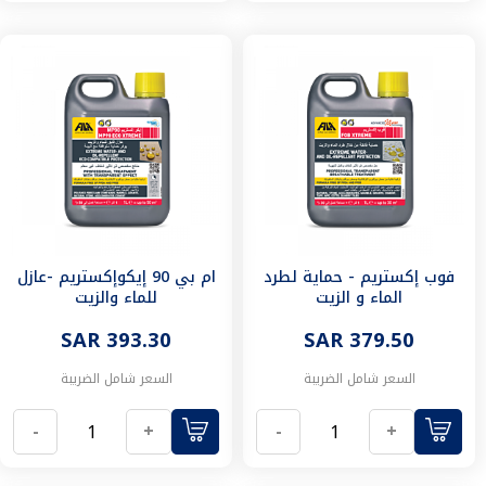
اقفال
الكترونية
حلول
فندقية
انتركوم
فرامه
نفايات
الطعام
بلاط
وأرضيات
منتجات
العناية
فوب إكستريم - حماية لطرد
ام بي 90 إيكوإكستريم -عازل
للبلاط
الماء و الزيت
للماء والزيت
و
الأرضيات
SAR 379.50
SAR 393.30
منتجات
السعر شامل الضريبة
السعر شامل الضريبة
حسب
نوع
-
+
-
+
السطح
منتجات
الحماية