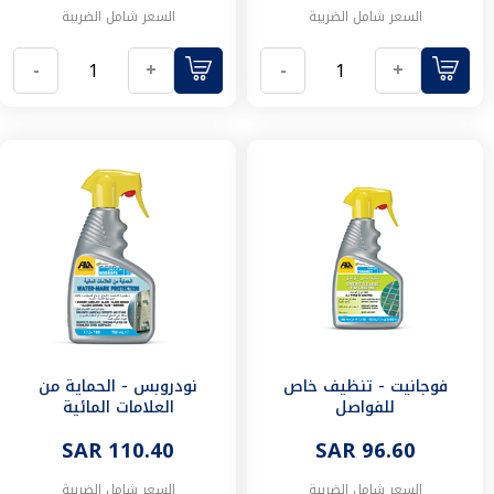
السعر شامل الضريبة
السعر شامل الضريبة
٤٥
كوع
-
+
-
+
حراري
٩٠
كوع
جداري
كوع
٩٠
مع
سن
ذكر
كوع
٩٠
مع
سن
مستلزمات
فوجانيت - تنظيف خاص
نودروبس - الحماية من
للفواصل
العلامات المائية
و
أدوات
SAR 110.40
SAR 96.60
السباكة
ادوات
السعر شامل الضريبة
السعر شامل الضريبة