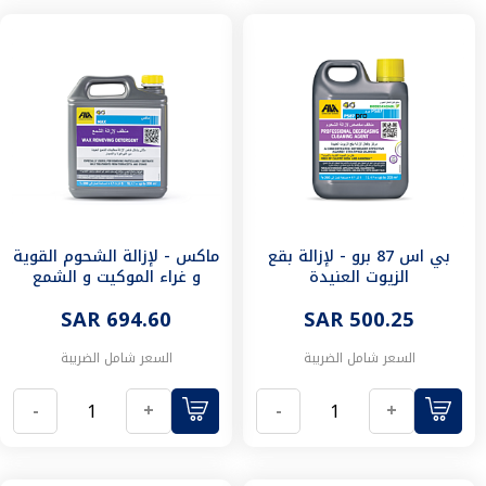
منتجات
التنظيف
غراء
البلاط
و
الترويبية
بلاط
مسابح
بلاط
أرضيات
بلاط
بي اس 87 برو - لإزالة بقع
ماكس - لإزالة الشحوم القوية
الزيوت العنيدة
و غراء الموكيت و الشمع
مطابخ
و
SAR 694.60
SAR 500.25
دورات
مياه
السعر شامل الضريبة
السعر شامل الضريبة
بلاط
اسطح
-
+
-
+
بلاط
جدران
ادوات