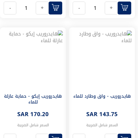
مغاسل
-
+
-
+
خزانات
مغاسل
البانيوهات
و
كبائن
الشاور
أحواض
استحمام
كبائن
الشاور
خلاطات
الشاور
و
اطقم
هايدروريب - واق وطارد للماء
هايدروريب إيكو - حماية عازلة
للماء
الدش
مستلزمات
SAR 170.20
SAR 143.75
الشاور
أطقم
السعر شامل الضريبة
السعر شامل الضريبة
دش
استحمام