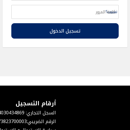
نسيت؟
تسجيل الدخول
أرقام التسجيل
السجل التجاري: 4030434869
الرقم الضريبي:311073823700003