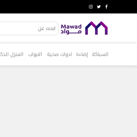
حلول
المياه
خزانات
المياه
صفايات
المياه
أنظمة
الري
السباكة
إضاءة
ادوات صحية
الابواب
المنزل الذك
فلاتر
المياه
خطي
مضخات
لى
و
لمحتوى
غطاسات
السباكة
مواسير
مواسير
حرارية
مواسير
حرارية
مع