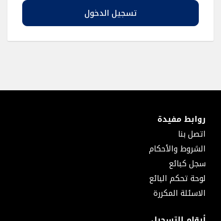
طبقة
فايبر
تسجيل الدخول
منتجات
الأنابيب
اكسسورات
الأنابيب
ملحقات
المواسير
جسور
غطاء
مواسير
روابط مفيدة
فلنجة
ستوب
اتصل بنا
منافذ
الشروط والأحكام
توزيع
سجل كبائع
حرارية
منافذ
لوحة تحكم البائع
توزيع
الاسئلة المكررة
حرارية
مع
قسام
أرقام التسجيل