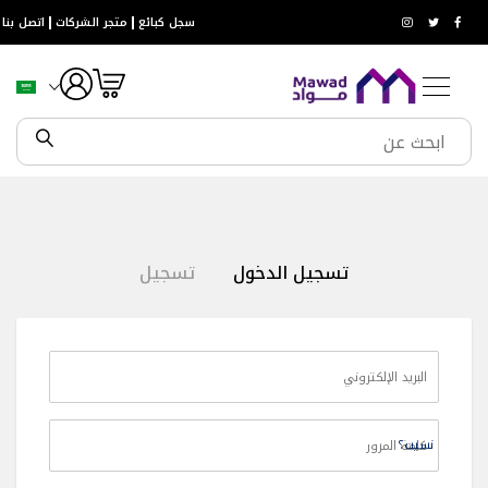
حلول
سجل كبائع
متجر الشركات
اتصل بنا
المياه
خزانات
المياه
صفايات
المياه
أنظمة
الري
خطي
فلاتر
لى
المياه
لمحتوى
مضخات
تسجيل الدخول
تسجيل
و
غطاسات
السباكة
مواسير
مواسير
حرارية
مواسير
حرارية
نسيت؟
مع