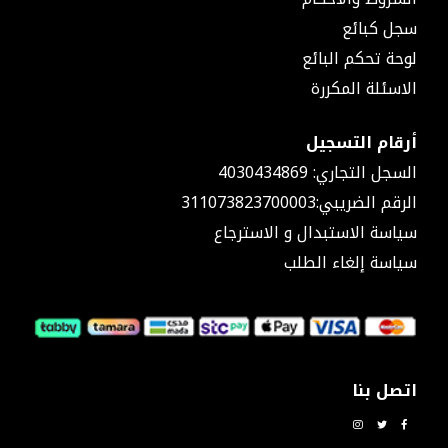
شد
سجل كبائع
وصل
لوحة تحكم البائع
قسامات
نقاص
الاسئلة المكررة
حراري
٢٥
أرقام التسجيل
موصل
حراري
السجل التجاري: 4030434869
محابس
الرقم الضريبي:311073823700003
محبس
سياسة الاستبدال و الاسترجاع
مدمج
يد
سياسة إلغاء الطلب
محبس
قاعدة
محبس
نقاص
شد
وصل
اتصل بنا
مع
محبس