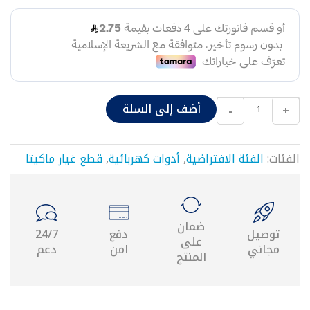
شد
وصل
قسامات
نقاص
حراري
٢٥
موصل
أضف إلى السلة
-
+
حراري
محابس
محبس
الفئات:
الفئة الافتراضية
,
أدوات كهربائية
,
قطع غيار ماكيتا
مدمج
يد
محبس
قاعدة
محبس
ضمان
توصيل
دفع
24/7
نقاص
على
مجاني
امن
دعم
شد
المنتج
وصل
مع
محبس