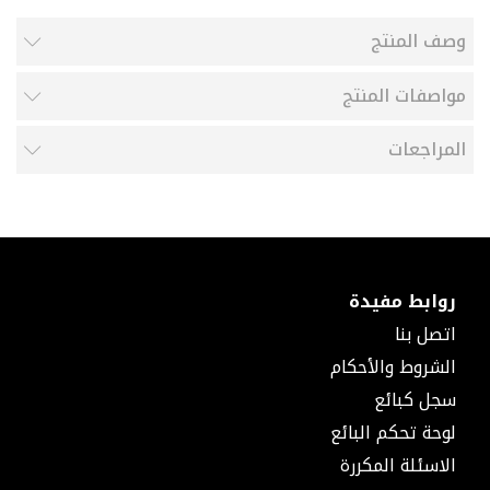
صمام
يدوي
وصف المنتج
محبس
بسن
مواصفات المنتج
داخلي
جلبة
المراجعات
جلبة
حراري
جلبة
بسن
داخلي
جلبة
بسن
روابط مفيدة
سداسي
اتصل بنا
جلبة
الشروط والأحكام
ذكر
كوع
سجل كبائع
كوع
لوحة تحكم البائع
جمل
الاسئلة المكررة
كوع
حراري