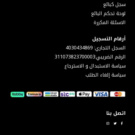
سجل كبائع
٤٥
كوع
لوحة تحكم البائع
حراري
الاسئلة المكررة
٩٠
كوع
أرقام التسجيل
جداري
كوع
السجل التجاري: 4030434869
٩٠
الرقم الضريبي:311073823700003
مع
سياسة الاستبدال و الاسترجاع
سن
ذكر
سياسة إلغاء الطلب
كوع
٩٠
مع
سن
مستلزمات
و
اتصل بنا
أدوات
السباكة
إضاءة