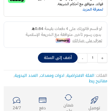
شد
وصل
قسامات
نقاص
حراري
٢٥
موصل
حراري
محابس
محبس
أضف إلى السلة
-
+
مدمج
يد
محبس
قاعدة
الفئات:
الفئة الافتراضية
,
ادوات ومعدات
,
العدد اليدوية
,
محبس
مفاتيح ربط
نقاص
شد
وصل
مع
ضمان
محبس
توصيل
دفع
24/7
على