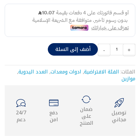
شد
وصل
قسامات
نقاص
حراري
٢٥
موصل
أضف إلى السلة
-
+
حراري
محابس
محبس
الفئات:
الفئة الافتراضية
,
ادوات ومعدات
,
العدد اليدوية
,
مدمج
موازين
يد
محبس
قاعدة
محبس
نقاص
ضمان
توصيل
دفع
24/7
شد
على
مجاني
امن
دعم
وصل
المنتج
مع
محبس