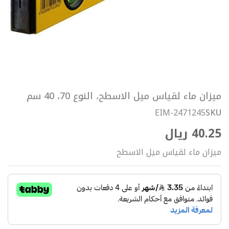
طبقة
فايبر
منتجات
الأنابيب
اكسسورات
الأنابيب
ملحقات
المواسير
تخطي
جسور
ميزان ماء لقياس ميل الاسطح، النوع 70، 40 سم
إلى
غطاء
بداية
EIM-2471245
SKU
مواسير
معرض
فلنجة
40.25 ريال
الصور
ستوب
منافذ
ميزان ماء لقياس ميل الاسطح
توزيع
حرارية
منافذ
توزيع
حرارية
مع
قسام