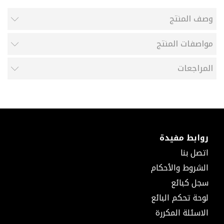
صمام
يدوي
وصف المنتج
محبس
بسن
مواصفات المنتج
داخلي
جلبة
المراجعات
جلبة
حراري
جلبة
بسن
داخلي
جلبة
بسن
روابط مفيدة
سداسي
اتصل بنا
جلبة
الشروط والأحكام
ذكر
كوع
سجل كبائع
كوع
لوحة تحكم البائع
جمل
الاسئلة المكررة
كوع
حراري