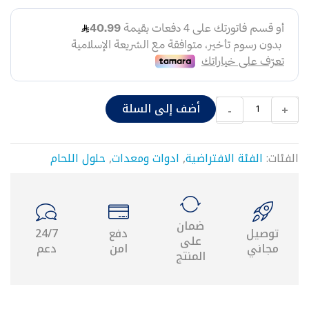
شد
وصل
قسامات
نقاص
حراري
٢٥
موصل
أضف إلى السلة
-
+
حراري
محابس
محبس
الفئات:
الفئة الافتراضية
,
ادوات ومعدات
,
حلول اللحام
مدمج
يد
محبس
قاعدة
محبس
ضمان
توصيل
دفع
24/7
نقاص
على
مجاني
امن
دعم
شد
المنتج
وصل
مع
محبس