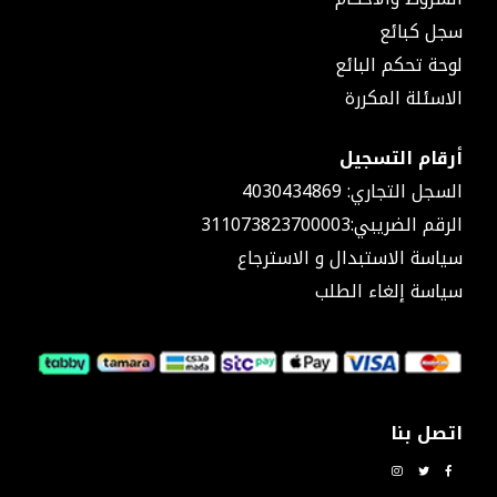
شد
سجل كبائع
وصل
لوحة تحكم البائع
قسامات
نقاص
الاسئلة المكررة
حراري
٢٥
أرقام التسجيل
موصل
حراري
السجل التجاري: 4030434869
محابس
الرقم الضريبي:311073823700003
محبس
سياسة الاستبدال و الاسترجاع
مدمج
يد
سياسة إلغاء الطلب
محبس
قاعدة
محبس
نقاص
شد
وصل
اتصل بنا
مع
محبس