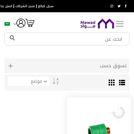
حلول
سجل كبائع
متجر الشركات
اتصل بنا
الصفحة الرئيسية
السباكة
جلبة
جلبة ذكر
المياه
خزانات
المياه
صفايات
المياه
أنظمة
الري
خطي
فلاتر
لى
المياه
لمحتوى
تسوق حسب
مضخات
و
تحديد
غطاسات
الاتجاه
السباكة
التنازلي
مواسير
مواسير
حرارية
مواسير
حرارية
مع