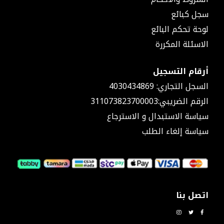
شد
سجل كبائع
وصل
لوحة تحكم البائع
قسامات
نقاص
الاسئلة المكررة
حراري
٢٥
أرقام التسجيل
موصل
حراري
السجل التجاري: 4030434869
محابس
الرقم الضريبي:311073823700003
محبس
سياسة الاستبدال و الاسترجاع
مدمج
يد
سياسة إلغاء الطلب
محبس
قاعدة
محبس
نقاص
شد
وصل
اتصل بنا
مع
محبس