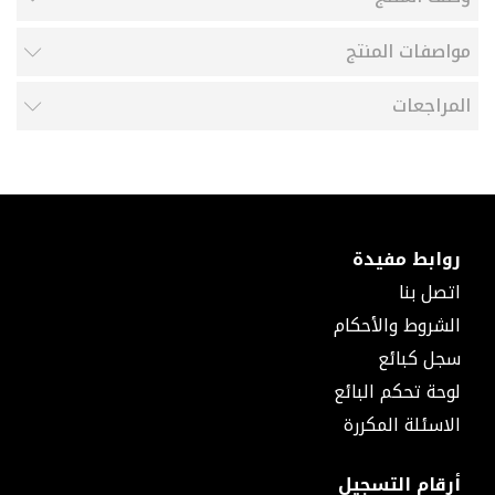
صمام
يدوي
مواصفات المنتج
محبس
بسن
المراجعات
داخلي
جلبة
جلبة
حراري
جلبة
بسن
داخلي
روابط مفيدة
جلبة
اتصل بنا
بسن
سداسي
الشروط والأحكام
جلبة
سجل كبائع
ذكر
لوحة تحكم البائع
كوع
كوع
الاسئلة المكررة
جمل
كوع
أرقام التسجيل
حراري