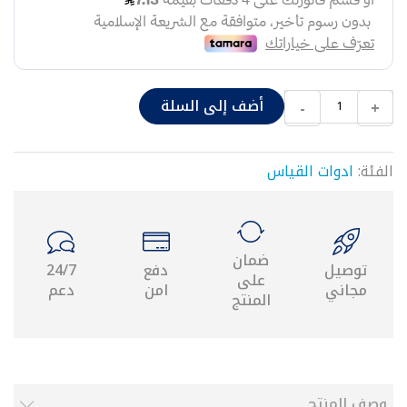
شد
وصل
قسامات
نقاص
حراري
أضف إلى السلة
-
+
٢٥
موصل
حراري
الفئة:
ادوات القياس
محابس
محبس
مدمج
يد
محبس
ضمان
توصيل
دفع
24/7
قاعدة
على
مجاني
امن
دعم
محبس
المنتج
نقاص
شد
وصل
مع
محبس
وصف المنتج