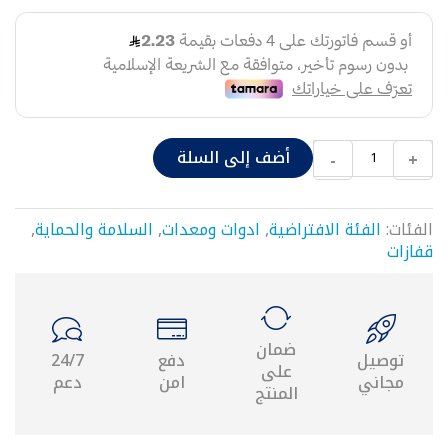
شد
وصل
قسامات
نقاص
حراري
٢٥
موصل
أضف إلى السلة
-
+
حراري
محابس
محبس
الفئات:
الفئة الافتراضية
,
ادوات ومعدات
,
السلامة والحماية
,
مدمج
قفازات
يد
محبس
قاعدة
محبس
نقاص
ضمان
توصيل
دفع
24/7
شد
على
مجاني
امن
دعم
وصل
المنتج
مع
محبس