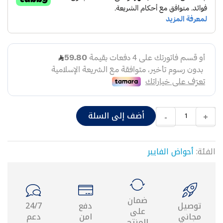
شد
وصل
قسامات
نقاص
حراري
٢٥
موصل
حراري
محابس
محبس
أضف إلى السلة
-
+
مدمج
يد
محبس
قاعدة
الفئة:
أحواض الفايبر
محبس
نقاص
شد
وصل
ضمان
مع
توصيل
دفع
24/7
على
محبس
مجاني
امن
دعم
المنتج