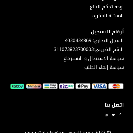
٤٥
لوحة تحكم البائع
كوع
الاسئلة المكررة
حراري
٩٠
أرقام التسجيل
كوع
جداري
السجل التجاري: 4030434869
كوع
الرقم الضريبي:311073823700003
٩٠
سياسة الاستبدال و الاسترجاع
مع
سن
سياسة إلغاء الطلب
ذكر
كوع
٩٠
مع
سن
مستلزمات
اتصل بنا
و
أدوات
السباكة
إضاءة
© 2023 جميع الحقوق محفوظة لمتجر مواد