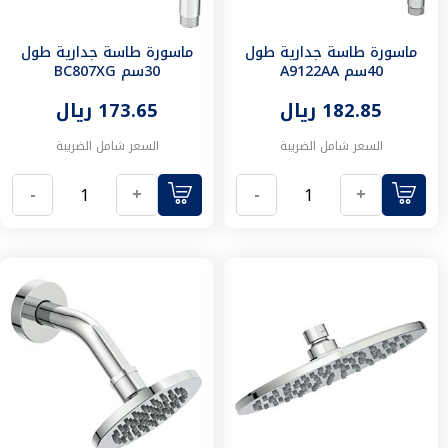
مقابض
ملحقات
ماسورة طاسة جدارية طول
ماسورة طاسة جدارية طول
اكسسوارات
40سم A9122AA
30سم BC807XG
المطابخ
المنزل
182.85 ريال
173.65 ريال
الذكي
كاميرات
السعر شامل الضريبة
السعر شامل الضريبة
اقفال
الكترونية
-
+
-
+
حلول
فندقية
انتركوم
فرامه
نفايات
الطعام
بلاط
وأرضيات
منتجات
العناية
للبلاط