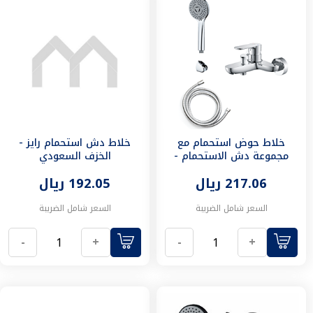
شد
وصل
قسامات
نقاص
حراري
٢٥
موصل
حراري
محابس
خلاط حوض استحمام مع
خلاط دش استحمام رايز -
محبس
مجموعة دش الاستحمام -
الخزف السعودي
مدمج
الخزف السعودي
يد
217.06 ريال
192.05 ريال
محبس
قاعدة
السعر شامل الضريبة
السعر شامل الضريبة
محبس
نقاص
-
+
-
+
شد
وصل
مع
محبس