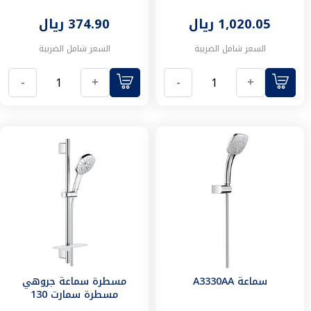
متنوعة
ادوات
1,020.05 ريال
374.90 ريال
التخزين
معدات
السعر شامل الضريبة
السعر شامل الضريبة
ولوازم
الدهانات
-
+
-
+
معدات
المقاولات
حلول
التنظيف
مكائن
ضغط
عالي
أدارة
تجميع
الغبار
أدوات
تنظيف
اكسسوارات
سماعة A3330AA
مسطرة سماعة جروهي
التنظيف
مسطرة سمارت 130
مكانس