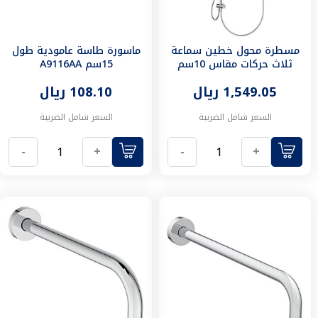
مستلزمات
تثبيت
الكراسي
شطافات
مسطرة محول خطين سماعة
ماسورة طاسة عامودية طول
مسلتزمات
ثلاث حركات مقاس 10سم
15سم A9116AA
E2193AA
الادوات
1,549.05 ريال
108.10 ريال
الصحية
منتجات
السعر شامل الضريبة
السعر شامل الضريبة
الدفن
محابس
-
+
-
+
هرابات
تركيبات
سخانات
اكسسوارات
الحمام
الابواب
اكسسوارات
الابواب
مسكات
كوالين
اقفال