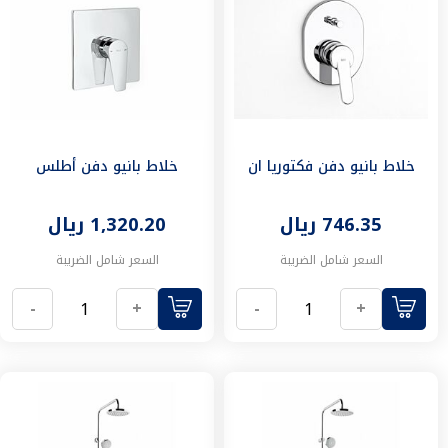
٤٥
كوع
حراري
٩٠
كوع
جداري
كوع
خلاط بانيو دفن فكتوريا ان
خلاط بانيو دفن أطلس
٩٠
مع
سن
746.35 ريال
1,320.20 ريال
ذكر
كوع
السعر شامل الضريبة
السعر شامل الضريبة
٩٠
مع
-
+
-
+
سن
مستلزمات
و
أدوات
السباكة
إضاءة