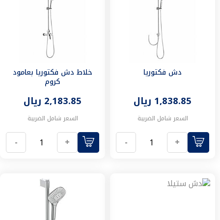
إضاءة
داخلية
ثريات
اضاءة
جدارية
ابجورات
كشاف
دش فكتوريا
خلاط دش فكتوريا بعامود
شحن
كروم
الإنارة
1,838.85 ريال
2,183.85 ريال
الأساسية
سبوت
السعر شامل الضريبة
السعر شامل الضريبة
لايت
لمبات
-
+
-
+
الإنارة
المخفية
المسار
المغناطيسي
مستلزمات
واكسسوارات
الاناره