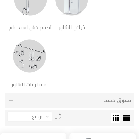
طبقة
فايبر
منتجات
الأنابيب
كبائن الشاور
أطقم دش استحمام
اكسسورات
الأنابيب
ملحقات
المواسير
جسور
غطاء
مواسير
فلنجة
ستوب
مستلزمات الشاور
منافذ
توزيع
تسوق حسب
حرارية
منافذ
تحديد
توزيع
الاتجاه
حرارية
التنازلي
مع
قسام