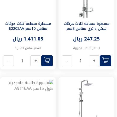
الشاور
و
اطقم
الدش
مسطرة سماعة ثلاث حركات
مسطرة سماعة ثلاث حركات
مستلزمات
سكل دائري مقاس 8سم
مقاس 10سم E2202AA
الشاور
E2191AA
أطقم
247.25 ريال
1,411.05 ريال
دش
استحمام
السعر شامل الضريبة
السعر شامل الضريبة
كرسي
الحمام
-
+
-
+
كراسي
معلقة
كراسي
أرضية
مكائن
الطرد
سيفون
أغطية
الكراسي