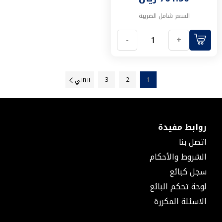
غيار
ماكيتا
السعر شامل الضريبة
منفاخ
هواء
-
+
طابعة
ملصقات
ملحقات
3
2
1
التالي
طابعات
الملصقات
اللوازم
الكهربائية
مولدات
روابط مفيدة
كهرباء
اتصل بنا
مولدات
الشروط والأحكام
البنزين
السلامة
سجل كبائع
والحماية
لوحة تحكم البائع
قفازات
الاسئلة المكررة
نظارات
وقاية