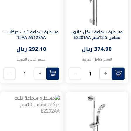
معلقة
مغاسل
أرضية
احواض
مغاسل
مسطرة سماعة شكل دائري
مسطرة سماعة ثلاث حركات -
مرايا
مقاس 12.5سم E2201AA
15AA A9127AA
الحمام
374.90 ريال
292.10 ريال
قواعد
مغاسل
السعر شامل الضريبة
السعر شامل الضريبة
خزانات
مغاسل
-
+
-
+
البانيوهات
و
كبائن
الشاور
أحواض
استحمام
كبائن
الشاور
خلاطات