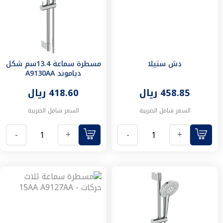
اضاءة
خارجية
اضاءة
جدارية
كشافات
خارجية
دش ستيلا
مسطرة سماعة 13.4سم شكل
اضاءة
دياموند A9130AA
حدائق
ادوات
458.85 ريال
418.60 ريال
صحية
خلاطات
السعر شامل الضريبة
السعر شامل الضريبة
خلاطات
دش
-
+
-
+
خلاط
مغسلة
خلاط
شطاف
خلاط
مطبخ
مغاسل
مغاسل